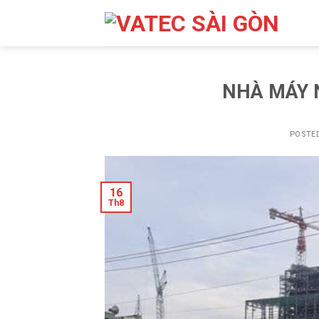
Skip
to
content
NHÀ MÁY 
POSTE
16
Th8