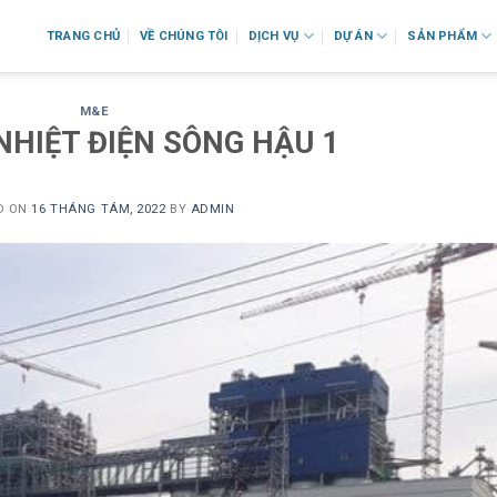
TRANG CHỦ
VỀ CHÚNG TÔI
DỊCH VỤ
DỰ ÁN
SẢN PHẨM
M&E
NHIỆT ĐIỆN SÔNG HẬU 1
D ON
16 THÁNG TÁM, 2022
BY
ADMIN