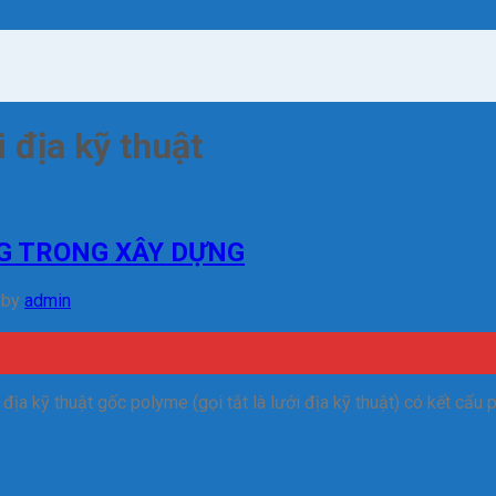
i địa kỹ thuật
NG TRONG XÂY DỰNG
by
admin
ới địa kỹ thuật gốc polyme (gọi tắt là lưới địa kỹ thuật) có kết c