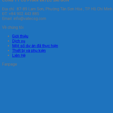
CÔNG TY CỔ PHẦN VATEC SÀI GÒN
Địa chỉ: 87-89 Lam Sơn, Phường Tân Sơn Hòa , TP. Hồ Chí Minh
ĐT: +84 902 443 885
Email: info@vatecsg.com
Về chúng tôi
Giới thiệu
Dịch vụ
Một số dự án đã thực hiện
Thiết bị và phụ kiện
Liên Hệ
Fanpage