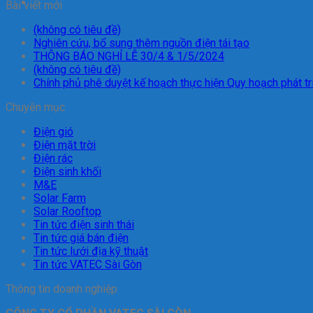
Bài viết mới
(không có tiêu đề)
Nghiên cứu, bổ sung thêm nguồn điện tái tạo
THÔNG BÁO NGHỈ LỄ 30/4 & 1/5/2024
(không có tiêu đề)
Chính phủ phê duyệt kế hoạch thực hiện Quy hoạch phát tr
Chuyên mục
Điện gió
Điện mặt trời
Điện rác
Điện sinh khối
M&E
Solar Farm
Solar Rooftop
Tin tức điện sinh thái
Tin tức giá bán điện
Tin tức lưới địa kỹ thuật
Tin tức VATEC Sài Gòn
Thông tin doanh nghiệp