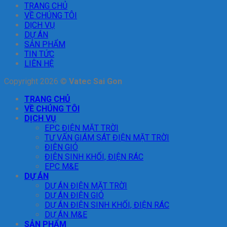
TRANG CHỦ
VỀ CHÚNG TÔI
DỊCH VỤ
DỰ ÁN
SẢN PHẨM
TIN TỨC
LIÊN HỆ
Copyright 2026 ©
Vatec Sai Gon
TRANG CHỦ
VỀ CHÚNG TÔI
DỊCH VỤ
EPC ĐIỆN MẶT TRỜI
TƯ VẤN GIÁM SÁT ĐIỆN MẶT TRỜI
ĐIỆN GIÓ
ĐIỆN SINH KHỐI, ĐIỆN RÁC
EPC M&E
DỰ ÁN
DỰ ÁN ĐIỆN MẶT TRỜI
DỰ ÁN ĐIỆN GIÓ
DỰ ÁN ĐIỆN SINH KHỐI, ĐIỆN RÁC
DỰ ÁN M&E
SẢN PHẨM