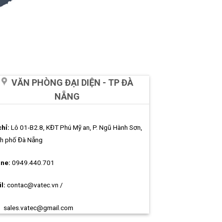
VĂN PHÒNG ĐẠI DIỆN - TP ĐÀ
NẴNG
chỉ:
Lô 01-B2.8, KĐT Phú Mỹ an, P. Ngũ Hành Sơn,
h phố Đà Nẵng
ine:
0949.440.701
l:
contac@vatec.vn
/
sales.vatec@gmail.com