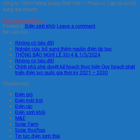
Công ty TNHH Năng lượng Đỉnh Việt ✅Phạm vi: Lập hồ sơ bổ
sung quy hoạch
Continue reading
→
Posted in
Điện sinh khối
Leave a comment
Bài viết mới
(không có tiêu đề)
Nghiên cứu, bổ sung thêm nguồn điện tái tạo
THÔNG BÁO NGHỈ LỄ 30/4 & 1/5/2024
(không có tiêu đề)
Chính phủ phê duyệt kế hoạch thực hiện Quy hoạch phát
triển điện lực quốc gia thời kỳ 2021 – 2030
Chuyên mục
Điện gió
Điện mặt trời
Điện rác
Điện sinh khối
M&E
Solar Farm
Solar Rooftop
Tin tức điện sinh thái