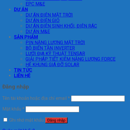
EPC M&E
DỰ ÁN
DỰ ÁN ĐIỆN MẶT TRỜI
DỰ ÁN ĐIỆN GIÓ
DỰ ÁN ĐIỆN SINH KHỐI, ĐIỆN RÁC
DỰ ÁN M&E
SẢN PHẨM
PIN NĂNG LƯỢNG MẶT TRỜI
BỘ BIẾN TẦN INVERTER
LƯỚI ĐỊA KỸ THUẬT TENSAR
GIẢI PHÁP TIẾT KIỆM NĂNG LƯỢNG FORCE
HỆ KHUNG GIÁ ĐỠ SOLAR
TIN TỨC
LIÊN HỆ
Đăng nhập
Tên tài khoản hoặc địa chỉ email
*
Mật khẩu
*
Ghi nhớ mật khẩu
Đăng nhập