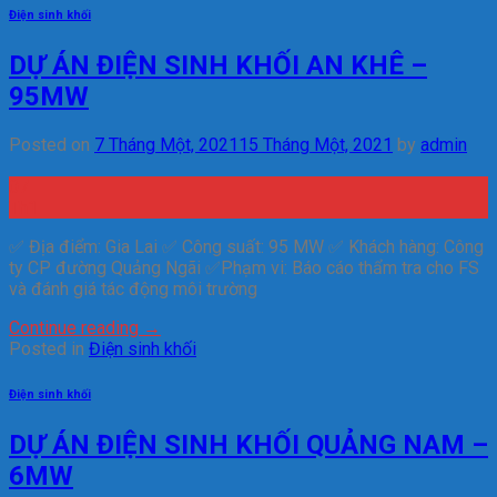
Điện sinh khối
DỰ ÁN ĐIỆN SINH KHỐI AN KHÊ –
95MW
Posted on
7 Tháng Một, 2021
15 Tháng Một, 2021
by
admin
07
Th1
✅ Địa điểm: Gia Lai ✅ Công suất: 95 MW ✅ Khách hàng: Công
ty CP đường Quảng Ngãi ✅Phạm vi: Báo cáo thẩm tra cho FS
và đánh giá tác động môi trường
Continue reading
→
Posted in
Điện sinh khối
Điện sinh khối
DỰ ÁN ĐIỆN SINH KHỐI QUẢNG NAM –
6MW