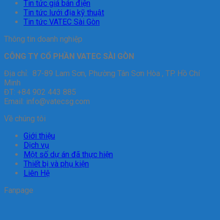
Tin tức giá bán điện
Tin tức lưới địa kỹ thuật
Tin tức VATEC Sài Gòn
Thông tin doanh nghiệp
CÔNG TY CỔ PHẦN VATEC SÀI GÒN
Địa chỉ: 87-89 Lam Sơn, Phường Tân Sơn Hòa , TP. Hồ Chí
Minh
ĐT: +84 902 443 885
Email: info@vatecsg.com
Về chúng tôi
Giới thiệu
Dịch vụ
Một số dự án đã thực hiện
Thiết bị và phụ kiện
Liên Hệ
Fanpage