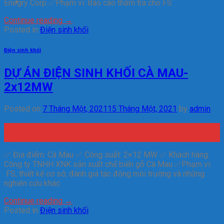
Enegry Corp ✅Phạm vi: Báo cáo thẩm tra cho FS
Continue reading
→
Posted in
Điện sinh khối
Điện sinh khối
DỰ ÁN ĐIỆN SINH KHỐI CÀ MAU-
2x12MW
Posted on
7 Tháng Một, 2021
15 Tháng Một, 2021
by
admin
07
Th1
✅ Địa điểm: Cà Mau ✅ Công suất: 2×12 MW ✅ Khách hàng:
Công ty TNHH XNK sản xuất chế biến gỗ Cà Mau ✅Phạm vi:
FS, thiết kế cơ sở, đánh giá tác động môi trường và những
nghiên cứu khác
Continue reading
→
Posted in
Điện sinh khối