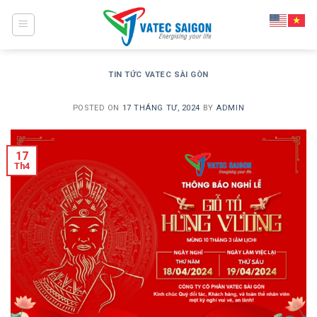
Skip
to
content
TIN TỨC VATEC SÀI GÒN
POSTED ON
17 THÁNG TƯ, 2024
BY
ADMIN
17
Th4