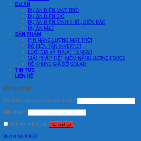
DỰ ÁN
DỰ ÁN ĐIỆN MẶT TRỜI
DỰ ÁN ĐIỆN GIÓ
DỰ ÁN ĐIỆN SINH KHỐI, ĐIỆN RÁC
DỰ ÁN M&E
SẢN PHẨM
PIN NĂNG LƯỢNG MẶT TRỜI
BỘ BIẾN TẦN INVERTER
LƯỚI ĐỊA KỸ THUẬT TENSAR
GIẢI PHÁP TIẾT KIỆM NĂNG LƯỢNG FORCE
HỆ KHUNG GIÁ ĐỠ SOLAR
TIN TỨC
LIÊN HỆ
Đăng nhập
Tên tài khoản hoặc địa chỉ email
*
Mật khẩu
*
Ghi nhớ mật khẩu
Đăng nhập
Quên mật khẩu?