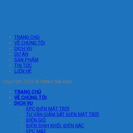
TRANG CHỦ
VỀ CHÚNG TÔI
DỊCH VỤ
DỰ ÁN
SẢN PHẨM
TIN TỨC
LIÊN HỆ
Copyright 2026 ©
Vatec Sai Gon
TRANG CHỦ
VỀ CHÚNG TÔI
DỊCH VỤ
EPC ĐIỆN MẶT TRỜI
TƯ VẤN GIÁM SÁT ĐIỆN MẶT TRỜI
ĐIỆN GIÓ
ĐIỆN SINH KHỐI, ĐIỆN RÁC
EPC M&E