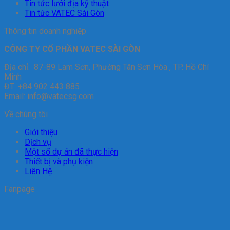
Tin tức lưới địa kỹ thuật
Tin tức VATEC Sài Gòn
Thông tin doanh nghiệp
CÔNG TY CỔ PHẦN VATEC SÀI GÒN
Địa chỉ: 87-89 Lam Sơn, Phường Tân Sơn Hòa , TP. Hồ Chí
Minh
ĐT: +84 902 443 885
Email: info@vatecsg.com
Về chúng tôi
Giới thiệu
Dịch vụ
Một số dự án đã thực hiện
Thiết bị và phụ kiện
Liên Hệ
Fanpage