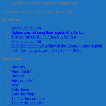
Công ty CP Môi trường xanh Quảng Ngãi
✅Phạm vi: Báo cáo đề xuất DA, Hồ sơ BSQH
Bài viết mới
(không có tiêu đề)
Nghiên cứu, bổ sung thêm nguồn điện tái tạo
THÔNG BÁO NGHỈ LỄ 30/4 & 1/5/2024
(không có tiêu đề)
Chính phủ phê duyệt kế hoạch thực hiện Quy hoạch phát
triển điện lực quốc gia thời kỳ 2021 – 2030
Chuyên mục
Điện gió
Điện mặt trời
Điện rác
Điện sinh khối
M&E
Solar Farm
Solar Rooftop
Tin tức điện sinh thái
Tin tức giá bán điện